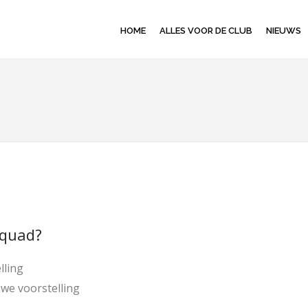
HOME
ALLES VOOR DE CLUB
NIEUWS
Squad?
lling
uwe voorstelling