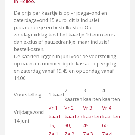
in Heiloo
.
De prijs per kaartje is op vrijdagavond en
zaterdagavond 15 euro, dit is inclusief
pauzedrankje en bestelkosten. Op
zondagmiddag kost het kaartje 10 euro en is
dan exclusief pauzedrankje, maar inclusief
bestelkosten.
De kaarten liggen in juni voor de voorstelling
op naam en nummer bij de kassa – op vrijdag
en zaterdag vanaf 19.45 en op zondag vanaf
14.00
2
3
4
Voorstelling
1 kaart
kaarten
kaarten
kaarten
Vr 1
Vr 2
Vr 3
Vr 4
Vrijdagavond
kaart
kaarten
kaarten
kaarten
14 juni
15,-
30,-
45,-
60,-
Za 1
Za 2
Za 3
Za 4