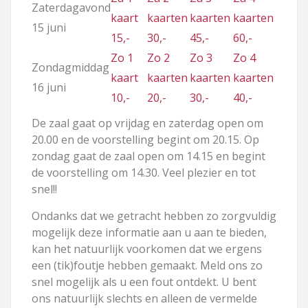
Zaterdagavond
kaart
kaarten
kaarten
kaarten
15 juni
15,-
30,-
45,-
60,-
Zo 1
Zo 2
Zo 3
Zo 4
Zondagmiddag
kaart
kaarten
kaarten
kaarten
16 juni
10,-
20,-
30,-
40,-
De zaal gaat op vrijdag en zaterdag open om
20.00 en de voorstelling begint om 20.15. Op
zondag gaat de zaal open om 14.15 en begint
de voorstelling om 14.30. Veel plezier en tot
snel!!
Ondanks dat we getracht hebben zo zorgvuldig
mogelijk deze informatie aan u aan te bieden,
kan het natuurlijk voorkomen dat we ergens
een (tik)foutje hebben gemaakt. Meld ons zo
snel mogelijk als u een fout ontdekt. U bent
ons natuurlijk slechts en alleen de vermelde